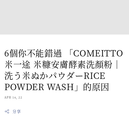
6個你不能錯過 「COMEITTO
米一途 米糠安膚酵素洗顏粉｜
洗う米ぬかパウダーRICE
POWDER WASH」的原因
APR 16, 22
分享