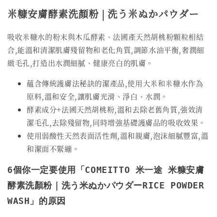
米糠安膚酵素洗顏粉 | 洗う米ぬかパウダー
吸收米糠水的粉末與木瓜酵素、法國產天然胡桃粉顆粒相結
合,能溫和清潔肌膚殘留物和老化角質,調節水油平衡,奢潤細
緻毛孔,打造出水潤細膩、健康亮白的肌膚。
蘊含傳統護膚法秘訣的潔產品,使用大米和米糠水作為
原料,溫和安全,讓肌膚光滑、淨白、水潤。
酵素成分+法國天然胡桃粉,溫和去除老舊角質,強效清
潔毛孔,去除殘留物,同時增強基礎護膚品的吸收效果。
使用弱酸性天然表面活性劑,溫和親膚,泡沫細膩豐富,溫
和潔面不緊繃。
6個你一定要使用「COMEITTO 米一途 米糠安膚
酵素洗顏粉｜洗う米ぬかパウダーRICE POWDER 
WASH」的原因