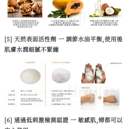
[5] 天然表面活性劑 一 調節水油平衡,使用後
肌膚水潤細膩不緊繃
[6] 通過低刺激檢測認證 一 敏感肌,婦都可以