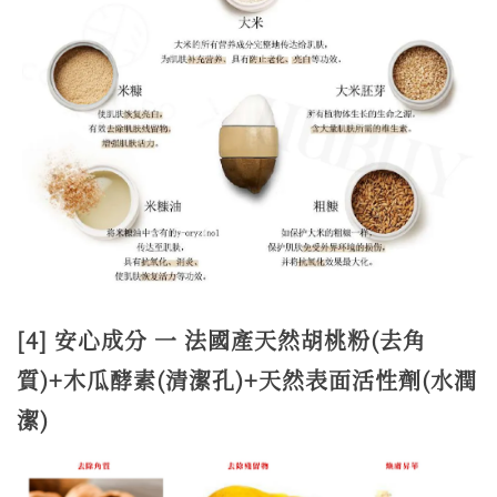
[4] 安心成分 一 法國產天然胡桃粉(去角
質)+木瓜酵素(清潔孔)+天然表面活性劑(水潤
潔)