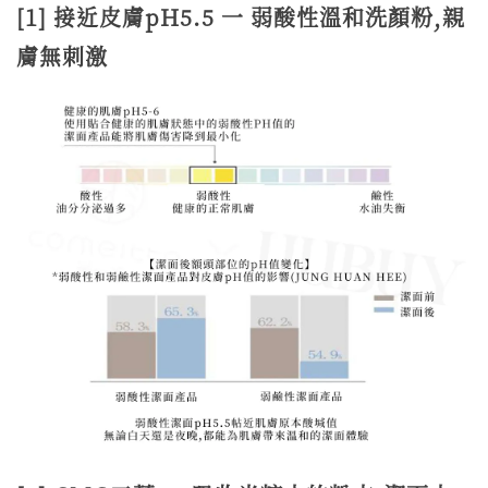
[1] 接近皮膚pH5.5 一 弱酸性溫和洗顏粉,親
膚無刺激