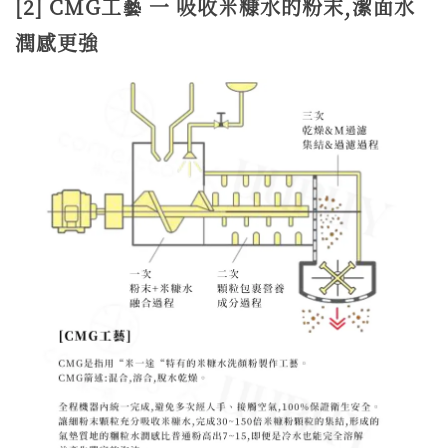
[2] CMG工藝 一 吸收米糠水的粉末,潔面水
潤感更強