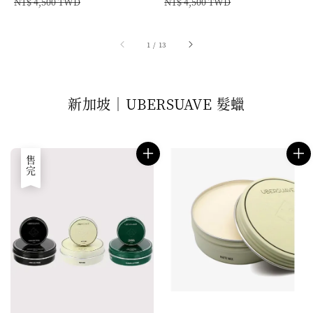
price
price
price
price
NT$ 4,500 TWD
NT$ 4,500 TWD
1
/
13
新加坡｜UBERSUAVE 髮蠟
售完