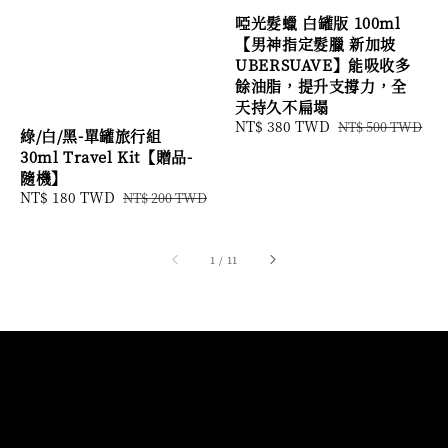
啞光髮蠟 白罐版 100ml
【男神指定髮臘 新加坡
UBERSUAVE】能吸收多
餘油脂，提升支撐力，全
天持久不扁塌
Sale
NT$ 380 TWD
Regular
NT$ 500 TWD
綠/白/黑-單罐旅行組
price
price
30ml Travel Kit【贈品-
隨機】
Sale
NT$ 180 TWD
Regular
NT$ 200 TWD
price
price
1
/
11