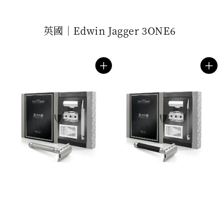
英國｜Edwin Jagger 3ONE6