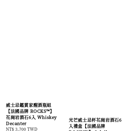
威士忌鑑賞家醒酒瓶組
【法國品牌 ROCKS™】
花崗岩酒石6入 Whiskey
光芒威士忌杯花崗岩酒石6
Decanter
入禮盒【法國品牌
Sale
NT$ 3,700 TWD
Regular