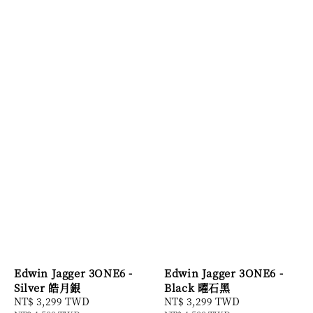
Edwin Jagger 3ONE6 -
Edwin Jagger 3ONE6 -
Silver 皓月銀
Black 曜石黑
Sale
NT$ 3,299 TWD
Regular
Sale
NT$ 3,299 TWD
Regular