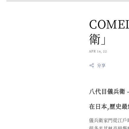
COME
衛」
APR 16, 22
分享
八代目儀兵衛 
在日本,歷史最
儀兵衛家門從江戶
很多米其林高級餐