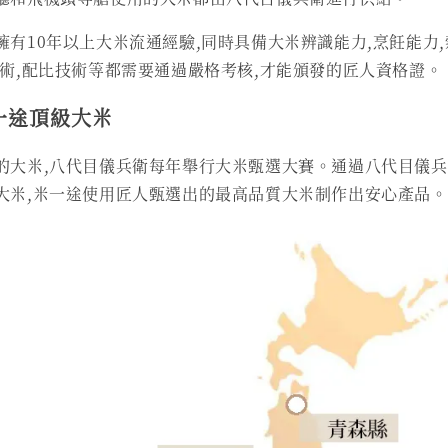
擁有10年以上大米流通經驗,同時具備大米辨識能力,烹飪能力
技術,配比技術等都需要通過嚴格考核,才能頒發的匠人資格證。
一途頂級大米
的大米,八代目儀兵衛每年舉行大米甄選大賽。通過八代目儀兵
大米,米一途使用匠人甄選出的最高品質大米制作出安心產品。