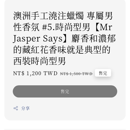
澳洲手工澆注蠟燭 專屬男
性香氛 #5.時尚型男【Mr
Jasper Says】麝香和濃郁
的藏紅花香味就是典型的
西裝時尚型男
Sale
NT$ 1,200 TWD
Regular
售完
NT$ 1,500 TWD
price
price
售完
分享