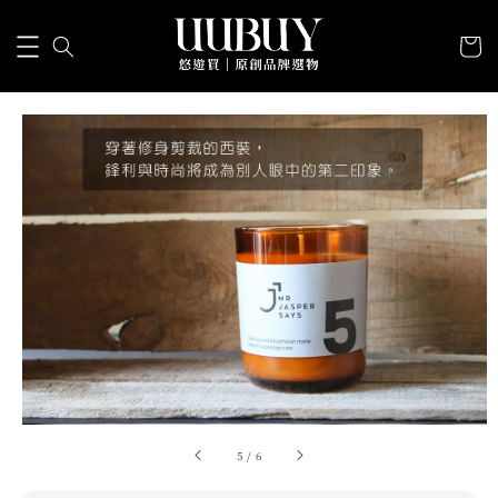
5
/
6