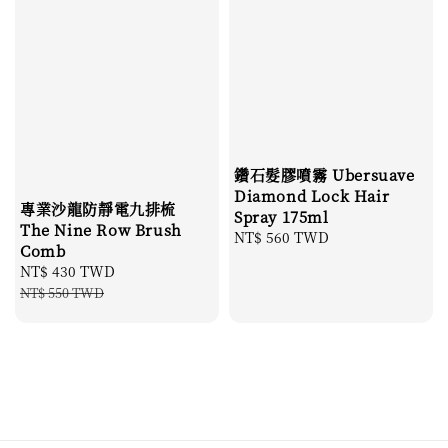
鑽石髮膠噴霧 Ubersuave
Diamond Lock Hair
專業沙龍防靜電九排梳
Spray 175ml
The Nine Row Brush
Regular
NT$ 560 TWD
Comb
price
Sale
NT$ 430 TWD
Regular
price
price
NT$ 550 TWD