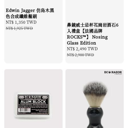
Edwin Jagger 仿烏木黑
色合成纖維鬍刷
Sale
NT$ 1,350 TWD
Regular
鼻鏡威士忌杯花崗岩酒石6
price
price
NT$ 1,925 TWD
入禮盒【法國品牌
ROCKS™】 Nosing
Glass Edition
Sale
NT$ 2,490 TWD
Regular
price
price
NT$ 2,900 TWD