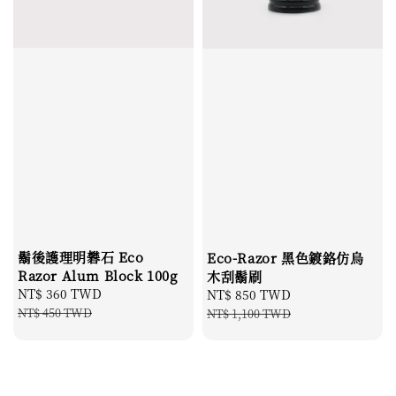
鬍後護理明礬石 Eco
Eco‑Razor 黑色鍍鉻仿烏
Razor Alum Block 100g
木刮鬍刷
Sale
NT$ 360 TWD
Regular
Sale
NT$ 850 TWD
Regular
price
price
price
price
NT$ 450 TWD
NT$ 1,100 TWD