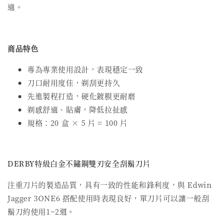
適。
商品特色
專為專業使用設計，表現穩定一致
刀口耐用度佳，剃刮更持久
先進製程打造，硬化鍍膜更耐磨
剃感舒適、貼膚，降低拉扯感
規格：20 盒 × 5 片 = 100 片
DERBY特級白金不鏽鋼雙刃安全刮鬍刀片
注重刀片的製造品質，具有一致的性能和鋒利度，與 Edwin
Jagger 3ONE6 搭配使用時表現良好，單刀片可以讓一般刮
鬍刀約使用1~2週。