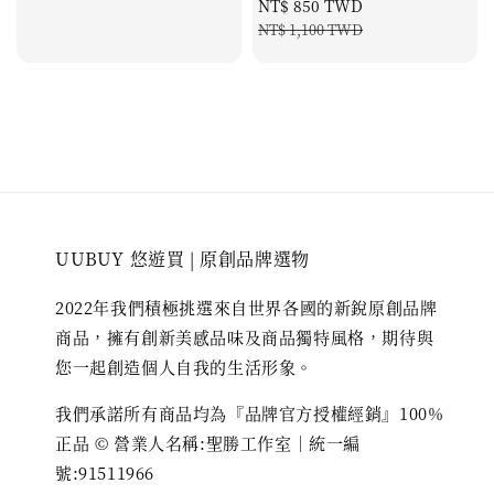
Sale
NT$ 850 TWD
Regular
price
price
NT$ 1,100 TWD
UUBUY 悠遊買 | 原創品牌選物
2022年我們積極挑選來自世界各國的新銳原創品牌
商品，擁有創新美感品味及商品獨特風格，期待與
您一起創造個人自我的生活形象。
我們承諾所有商品均為『品牌官方授權經銷』100%
正品 © 營業人名稱:聖勝工作室｜統一編
號:91511966