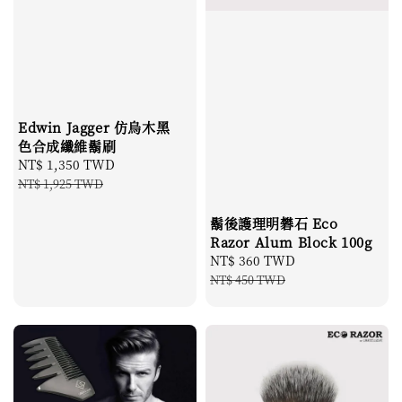
Edwin Jagger 仿烏木黑
色合成纖維鬍刷
Sale
NT$ 1,350 TWD
Regular
price
price
NT$ 1,925 TWD
鬍後護理明礬石 Eco
Razor Alum Block 100g
Sale
NT$ 360 TWD
Regular
price
price
NT$ 450 TWD