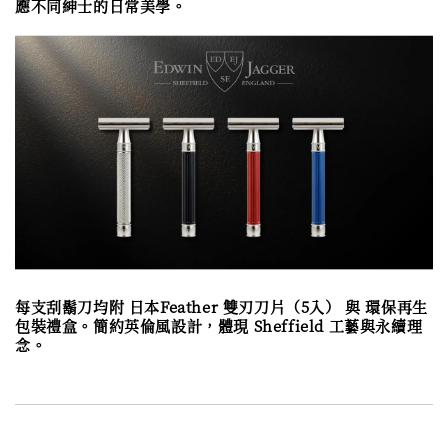
應不同紳士的日常美學。
每支刮鬍刀均附 日本Feather 雙刃刀片（5入） 與 環保再生
包裝禮盒。
簡約英倫風設計，體現 Sheffield 工藝與永續理
念。