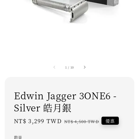
1
/
10
Edwin Jagger 3ONE6 -
Silver 皓月銀
Sale
NT$ 3,299 TWD
Regular
優惠
NT$ 4,500 TWD
price
price
數量