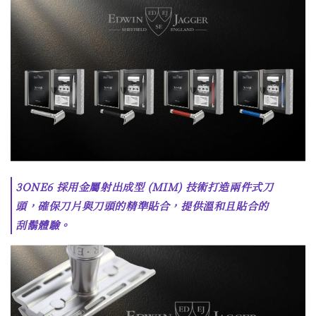
3ONE6 採用金屬射出成型 (MIM) 技術打造兩件式刀
頭，確保刀片與刀頭的精準貼合，提供溫和且貼合的
刮鬍體驗。