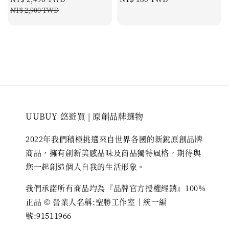
price
price
price
NT$ 2,900 TWD
UUBUY 悠遊買 | 原創品牌選物
2022年我們積極挑選來自世界各國的新銳原創品牌
商品，擁有創新美感品味及商品獨特風格，期待與
您一起創造個人自我的生活形象。
我們承諾所有商品均為『品牌官方授權經銷』100%
正品 © 營業人名稱:聖勝工作室｜統一編
號:91511966