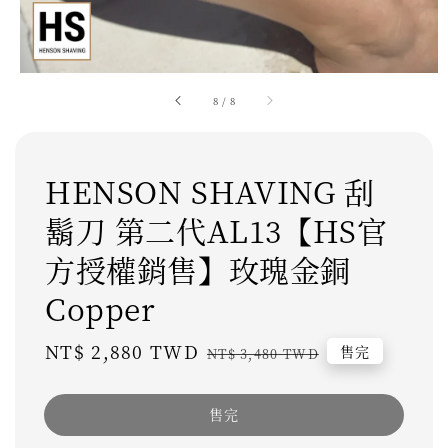
8
/
8
HENSON SHAVING 刮
鬍刀 第二代AL13【HS官
方授權銷售】玫瑰金銅
Copper
Sale
NT$ 2,880 TWD
Regular
售完
NT$ 3,480 TWD
price
price
售完