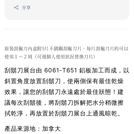
分享
原裝刮鬍刀內盒附5片不銹鋼刮鬍刀片，每片刮鬍刀片約可以
使用１～２周（可視個人使用狀況替換刀片）
刮鬍刀展台由 6061-T651 鋁板加工而成，以
斜置角度放置刮鬍刀，使兩側保有最佳乾燥
效果，讓您的刮鬍刀永遠處於最佳狀態！建
議每次刮鬍後，將刮鬍刀拆解把水分稍微擦
拭乾淨，再放置於刮鬍刀展台上通風晾乾。
產品來源地：加拿大