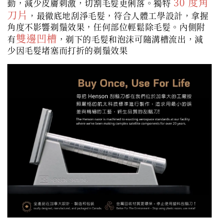
30 度角
動，減少皮膚刺激，切割毛髮更俐落。獨特
刀片
，最徹底地刮淨毛髮，符合人體工學設計，拿握
角度不影響剃鬚效果，任何部位輕鬆除毛髮。內側附
雙邊凹槽
有
，剃下的毛髮和泡沫可隨溝槽流出，減
少因毛髮堵塞而打折的剃鬚效果