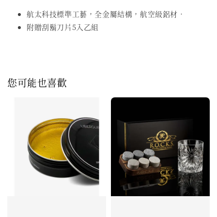
航太科技標準工藝，全金屬結構，航空級鋁材．
附贈刮鬍刀片5入乙組
您可能也喜歡