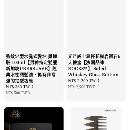
強效定型水洗式髮油 黑罐
光芒威士忌杯花崗岩酒石6
版 100ml【男神指定髮臘
入禮盒【法國品牌
新加坡UBERSUAVE】經
ROCKS™】 Soleil
典水性潤髮油，擁有非常
Whiskey Glass Edition
強的定型功能
Sale
NT$ 2,200 TWD
Regular
Sale
NT$ 380 TWD
Regular
price
price
NT$ 2,900 TWD
price
price
NT$ 500 TWD