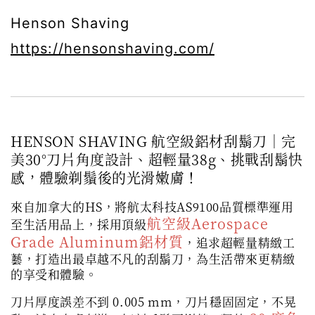
Henson Shaving
https://hensonshaving.com/
HENSON SHAVING 航空級鋁材刮鬍刀｜完
美30°刀片角度設計、超輕量38g、挑戰刮鬍快
感，體驗剃鬚後的光滑嫩膚！
來自加拿大的HS，將航太科技AS9100品質標準運用
航空級Aerospace
至生活用品上，採用頂級
Grade Aluminum鋁材質
，追求超輕量精緻工
藝，打造出最卓越不凡的刮鬍刀，為生活帶來更精緻
的享受和體驗。
刀片厚度誤差不到 0.005 mm，刀片穩固固定，不晃