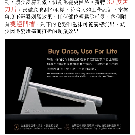
30 度角
動，減少皮膚刺激，切割毛髮更俐落。獨特
刀片
，最徹底地刮淨毛髮，符合人體工學設計，拿握
角度不影響剃鬚效果，任何部位輕鬆除毛髮。內側附
雙邊凹槽
有
，剃下的毛髮和泡沫可隨溝槽流出，減
少因毛髮堵塞而打折的剃鬚效果