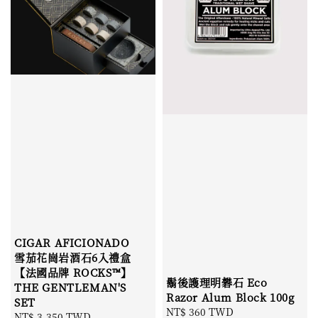
CIGAR AFICIONADO
雪茄花崗岩酒石6入禮盒
【法國品牌 ROCKS™】
鬍後護理明礬石 Eco
THE GENTLEMAN'S
Razor Alum Block 100g
SET
Sale
NT$ 360 TWD
Regular
Sale
NT$ 3,350 TWD
Regular