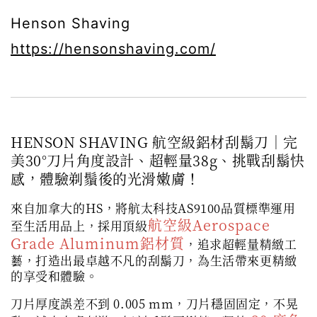
Henson Shaving
https://hensonshaving.com/
HENSON SHAVING 航空級鋁材刮鬍刀｜完
美30°刀片角度設計、超輕量38g、挑戰刮鬍快
感，體驗剃鬚後的光滑嫩膚！
來自加拿大的HS，將航太科技AS9100品質標準運用
航空級Aerospace
至生活用品上，採用頂級
Grade Aluminum鋁材質
，追求超輕量精緻工
藝，打造出最卓越不凡的刮鬍刀，為生活帶來更精緻
的享受和體驗。
刀片厚度誤差不到 0.005 mm，刀片穩固固定，不晃