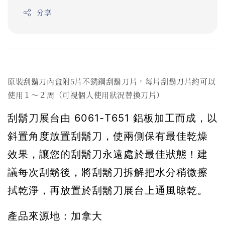
分享
原裝刮鬍刀內盒附5片不銹鋼刮鬍刀片，每片刮鬍刀片約可以
使用１～２周（可視個人使用狀況替換刀片）
刮鬍刀展台由 6061-T651 鋁板加工而成，以
斜置角度放置刮鬍刀，使兩側保有最佳乾燥
效果，讓您的刮鬍刀永遠處於最佳狀態！建
議每次刮鬍後，將刮鬍刀拆解把水分稍微擦
拭乾淨，再放置於刮鬍刀展台上通風晾乾。
產品來源地：加拿大