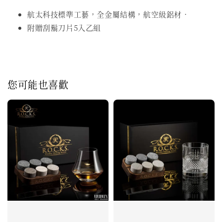
航太科技標準工藝，全金屬結構，航空級鋁材．
附贈刮鬍刀片5入乙組
您可能也喜歡