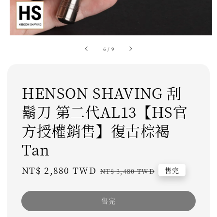
6
/
9
HENSON SHAVING 刮
鬍刀 第二代AL13【HS官
方授權銷售】復古棕褐
Tan
Sale
NT$ 2,880 TWD
Regular
售完
NT$ 3,480 TWD
price
price
售完