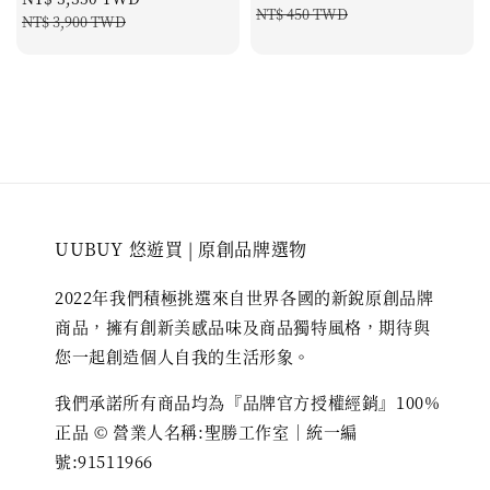
price
price
NT$ 450 TWD
price
price
NT$ 3,900 TWD
UUBUY 悠遊買 | 原創品牌選物
2022年我們積極挑選來自世界各國的新銳原創品牌
商品，擁有創新美感品味及商品獨特風格，期待與
您一起創造個人自我的生活形象。
我們承諾所有商品均為『品牌官方授權經銷』100%
正品 © 營業人名稱:聖勝工作室｜統一編
號:91511966