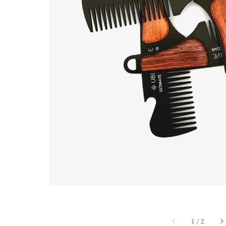
1
/
2