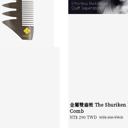
金屬雙齒梳 The Shuriken 
Comb
Sale
NT$ 290 TWD
Regular
NT$ 350 TWD
price
price