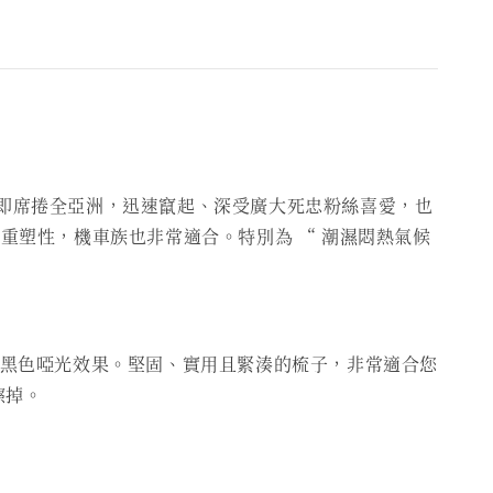
後立即席捲全亞洲，迅速竄起、深受廣大死忠粉絲喜愛，也
重塑性，機車族也非常適合。特別為 “ 潮濕悶熱氣候
達到全黑色啞光效果。堅固、實用且緊湊的梳子，非常適合您
擦掉。