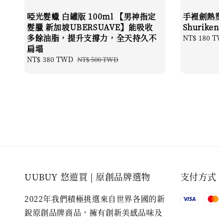
啞光髮蠟 白罐版 100ml 【男神指定
手裡劍熱塑梳
髮臘 新加坡UBERSUAVE】能吸收
Shurike
多餘油脂，提升支撐力，全天持久不
Regular
NT$ 180 
扁塌
price
Sale
NT$ 380 TWD
Regular
NT$ 500 TWD
price
price
UUBUY 悠遊買 | 原創品牌選物
支付方式
2022年我們積極挑選來自世界各國的新
銳原創品牌商品，擁有創新美感品味及