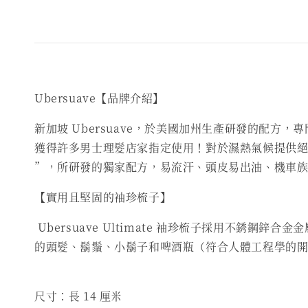
Ubersuave【品牌介紹】
新加坡 Ubersuave，於美國加州生產研發的配
獲得許多男士理髮店家指定使用！對於濕熱氣候提供絕
”，所研發的獨家配方，易流汗、頭皮易出油、機車
【實用且堅固的袖珍梳子】
Ubersuave Ultimate 袖珍梳子採用不
的頭髮、鬍鬚、小鬍子和啤酒瓶（符合人體工程學的開
尺寸：長 14 厘米