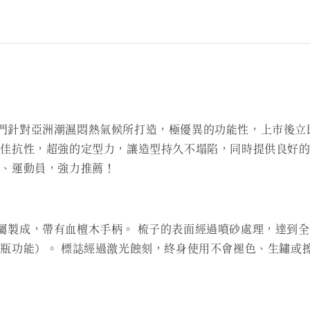
方，專門針對亞洲潮濕悶熱氣候所打造，極優異的功能性，上市
佳抗性，超強的定型力，讓造型持久不塌陷，同時提供良好的
族、運動員，強力推薦！
銹鋼鋅合金金屬製成，帶有血檀木手柄。 梳子的表面經過噴砂處理，
瓶功能）。 標誌經過激光蝕刻，終身使用不會褪色、生鏽或