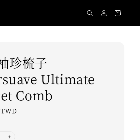
袖珍梳子
suave Ultimate
ket Comb
0 TWD