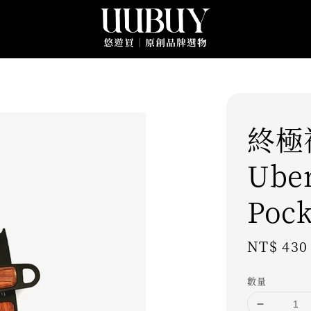
終極
Uber
Poc
Regular
NT$ 43
price
數量