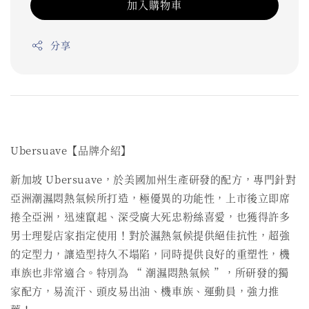
加入購物車
分享
Ubersuave【品牌介紹】
新加坡 Ubersuave，於美國加州生產研發的配方，專門針對
亞洲潮濕悶熱氣候所打造，極優異的功能性，上市後立即席
捲全亞洲，迅速竄起、深受廣大死忠粉絲喜愛，也獲得許多
男士理髮店家指定使用！對於濕熱氣候提供絕佳抗性，超強
的定型力，讓造型持久不塌陷，同時提供良好的重塑性，機
車族也非常適合。特別為 “ 潮濕悶熱氣候 ”，所研發的獨
家配方，易流汗、頭皮易出油、機車族、運動員，強力推