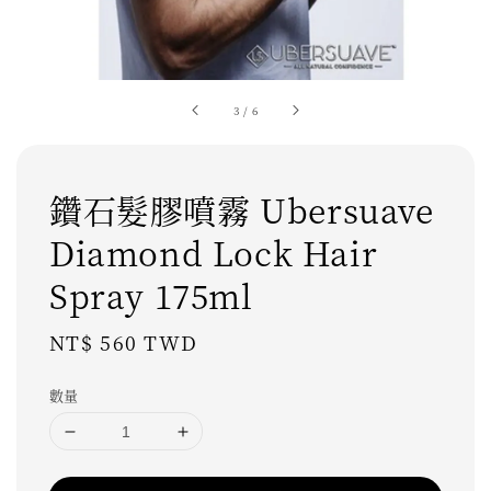
3
/
6
鑽石髮膠噴霧 Ubersuave
Diamond Lock Hair
Spray 175ml
Regular
NT$ 560 TWD
price
數量