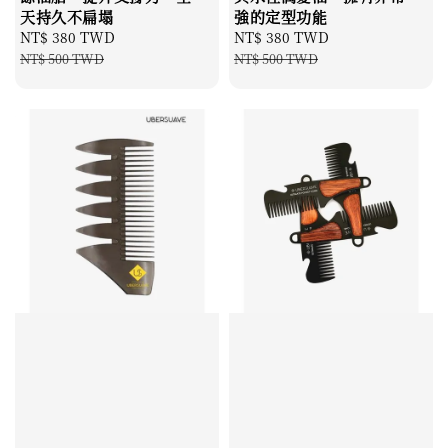
天持久不扁塌
強的定型功能
Sale
NT$ 380 TWD
Regular
Sale
NT$ 380 TWD
Regular
price
price
price
price
NT$ 500 TWD
NT$ 500 TWD