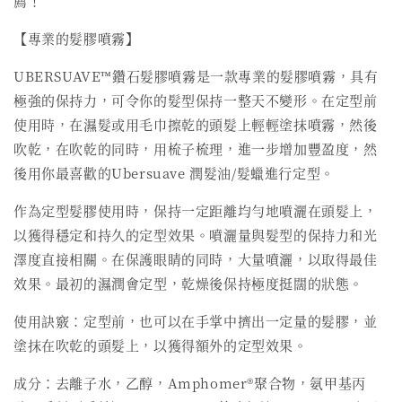
薦！
【專業的髮膠噴霧】
UBERSUAVE™鑽石髮膠噴霧是一款專業的髮膠噴霧，具有
極強的保持力，可令你的髮型保持一整天不變形。在定型前
使用時，在濕髮或用毛巾擦乾的頭髮上輕輕塗抹噴霧，然後
吹乾，在吹乾的同時，用梳子梳理，進一步增加豐盈度，然
後用你最喜歡的Ubersuave 潤髮油/髮蠟進行定型。
作為定型髮膠使用時，保持一定距離均勻地噴灑在頭髮上，
以獲得穩定和持久的定型效果。噴灑量與髮型的保持力和光
澤度直接相關。在保護眼睛的同時，大量噴灑，以取得最佳
效果。最初的濕潤會定型，乾燥後保持極度挺闊的狀態。
使用訣竅：定型前，也可以在手掌中擠出一定量的髮膠，並
塗抹在吹乾的頭髮上，以獲得額外的定型效果。
成分：去離子水，乙醇，Amphomer®聚合物，氨甲基丙