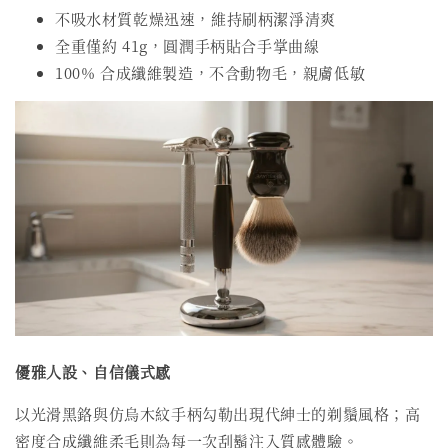
不吸水材質乾燥迅速，維持刷柄潔淨清爽
全重僅約 41g，圓潤手柄貼合手掌曲線
100% 合成纖維製造，不含動物毛，親膚低敏
優雅人設、自信儀式感
以光滑黑鉻與仿烏木紋手柄勾勒出現代紳士的剃鬚風格；高
密度合成纖維柔毛則為每一次刮鬍注入質感體驗。