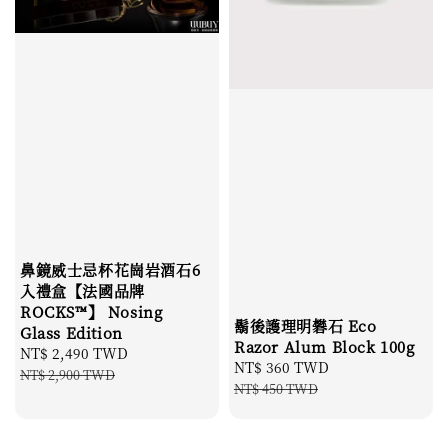
鼻鏡威士忌杯花崗岩酒石6
入禮盒【法國品牌
ROCKS™】 Nosing
鬍後護理明礬石 Eco
Glass Edition
Razor Alum Block 100g
Sale
NT$ 2,490 TWD
Regular
Sale
NT$ 360 TWD
Regular
price
price
NT$ 2,900 TWD
price
price
NT$ 450 TWD