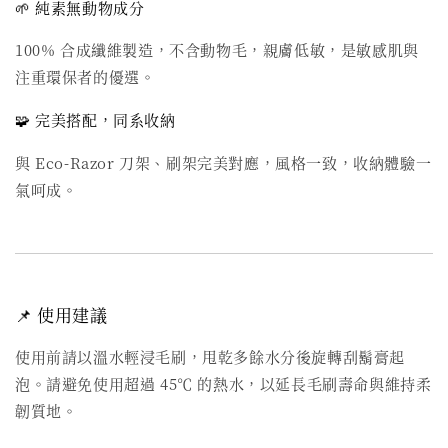
🌱 純素無動物成分
100% 合成纖維製造，不含動物毛，親膚低敏，是敏感肌與
注重環保者的優選。
🧩 完美搭配，同系收納
與 Eco‑Razor 刀架、刷架完美對應，風格一致，收納體驗一
氣呵成。
📌 使用建議
使用前請以溫水輕浸毛刷，甩乾多餘水分後旋轉刮鬍膏起
泡。請避免使用超過 45℃ 的熱水，以延長毛刷壽命與維持柔
韌質地。