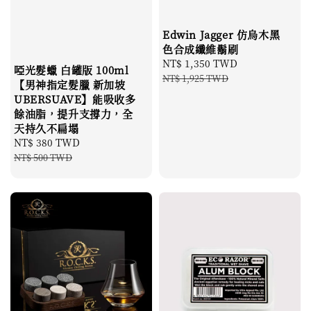
Edwin Jagger 仿烏木黑
色合成纖維鬍刷
Sale
NT$ 1,350 TWD
Regular
啞光髮蠟 白罐版 100ml
price
price
NT$ 1,925 TWD
【男神指定髮臘 新加坡
UBERSUAVE】能吸收多
餘油脂，提升支撐力，全
天持久不扁塌
Sale
NT$ 380 TWD
Regular
price
price
NT$ 500 TWD