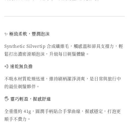
✨ 極致柔軟，豐潤泡沫
Synthetic Silvertip 合成纖維毛，觸感溫和卻具支撐力，輕
鬆打出濃密滑順泡沫，升級每日剃鬚體驗。
💨 速乾無負擔
不吸水材質乾燥迅速，維持刷柄潔淨清爽，是日常與旅行中
的最佳剃鬚夥伴。
🖐 靈巧輕盈，握感舒適
全重僅約 41g，圓潤手柄貼合手掌曲線，握感穩定，打泡更
順手不費力。