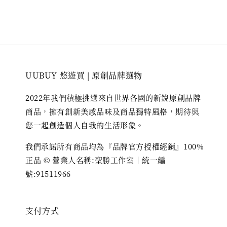
UUBUY 悠遊買 | 原創品牌選物
2022年我們積極挑選來自世界各國的新銳原創品牌
商品，擁有創新美感品味及商品獨特風格，期待與
您一起創造個人自我的生活形象。
我們承諾所有商品均為『品牌官方授權經銷』100%
正品 © 營業人名稱:聖勝工作室｜統一編
號:91511966
支付方式