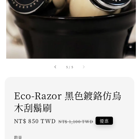
5
/
5
Eco‑Razor 黑色鍍鉻仿烏
木刮鬍刷
Sale
NT$ 850 TWD
Regular
優惠
NT$ 1,100 TWD
price
price
數量