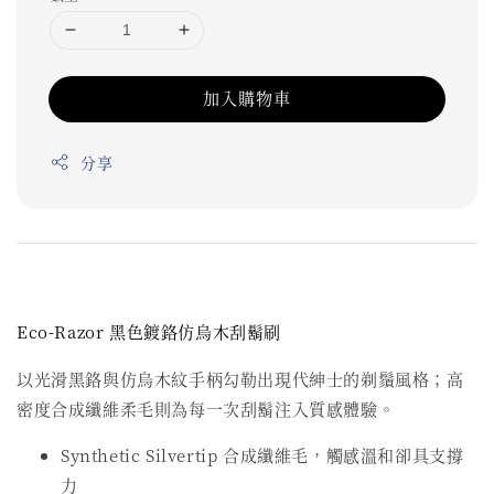
加入購物車
分享
Eco‑Razor 黑色鍍鉻仿烏木刮鬍刷
以光滑黑鉻與仿烏木紋手柄勾勒出現代紳士的剃鬚風格；高
密度合成纖維柔毛則為每一次刮鬍注入質感體驗。
Synthetic Silvertip 合成纖維毛，觸感溫和卻具支撐
力