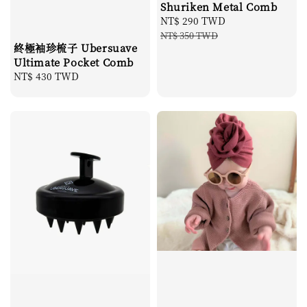
Shuriken Metal Comb
Sale
NT$ 290 TWD
Regular
price
price
NT$ 350 TWD
終極袖珍梳子 Ubersuave
Ultimate Pocket Comb
Regular
NT$ 430 TWD
price