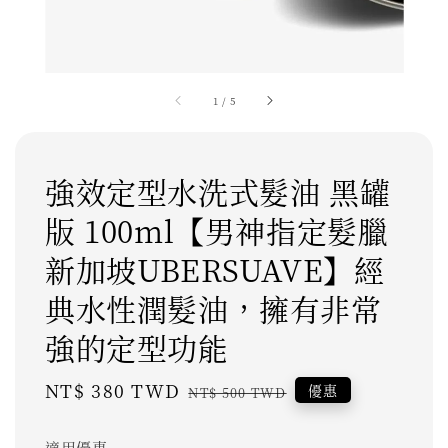
1
/
5
強效定型水洗式髮油 黑罐
版 100ml【男神指定髮臘
新加坡UBERSUAVE】經
典水性潤髮油，擁有非常
強的定型功能
Sale
NT$ 380 TWD
Regular
優惠
NT$ 500 TWD
price
price
適用優惠