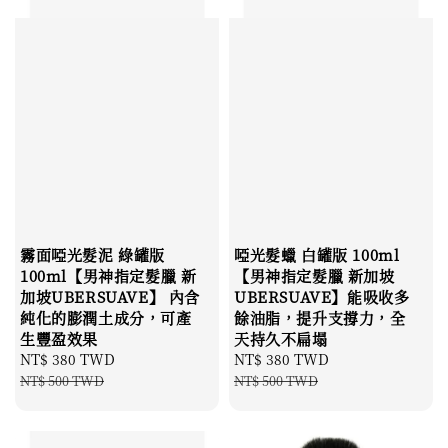
霧面啞光髮泥 綠罐版
啞光髮蠟 白罐版 100ml
100ml【男神指定髮臘 新
【男神指定髮臘 新加坡
加坡UBERSUAVE】 內含
UBERSUAVE】能吸收多
純化的膨潤土成分，可產
餘油脂，提升支撐力，全
生豐盈效果
天持久不扁塌
Sale
NT$ 380 TWD
Regular
Sale
NT$ 380 TWD
Regular
price
price
price
price
NT$ 500 TWD
NT$ 500 TWD