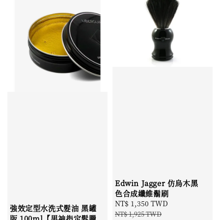
Edwin Jagger 仿烏木黑
色合成纖維鬍刷
Sale
NT$ 1,350 TWD
Regular
強效定型水洗式髮油 黑罐
price
price
NT$ 1,925 TWD
版 100ml【男神指定髮臘