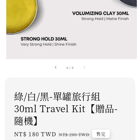
6
/
6
綠/白/黑-單罐旅行組
30ml Travel Kit【贈品-
隨機】
Sale
NT$ 180 TWD
Regular
售完
NT$ 200 TWD