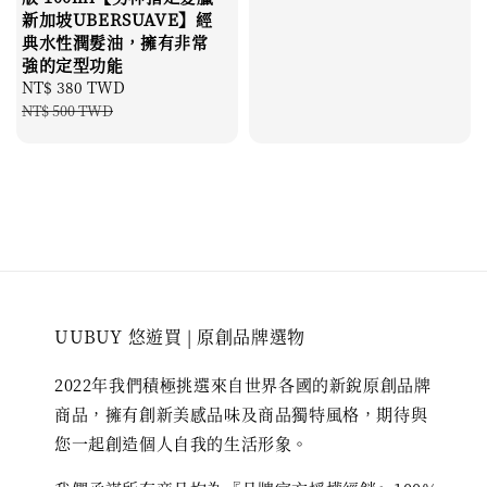
新加坡UBERSUAVE】經
典水性潤髮油，擁有非常
強的定型功能
Sale
NT$ 380 TWD
Regular
price
price
NT$ 500 TWD
UUBUY 悠遊買 | 原創品牌選物
2022年我們積極挑選來自世界各國的新銳原創品牌
商品，擁有創新美感品味及商品獨特風格，期待與
您一起創造個人自我的生活形象。