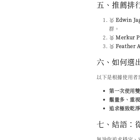
五、推薦排行榜
🥇
Edwin Ja
群。
🥈
Merkur P
🥉
Feather 
六、如何選
以下是根據使用者
第一次使用
鬍量多、重
追求極致乾
七、結語：
無論你追求穩定、