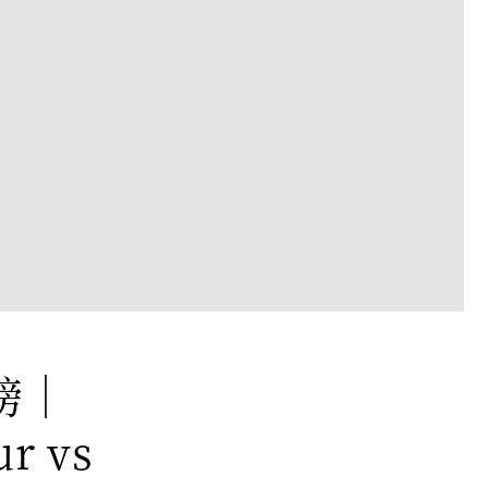
榜｜
r vs