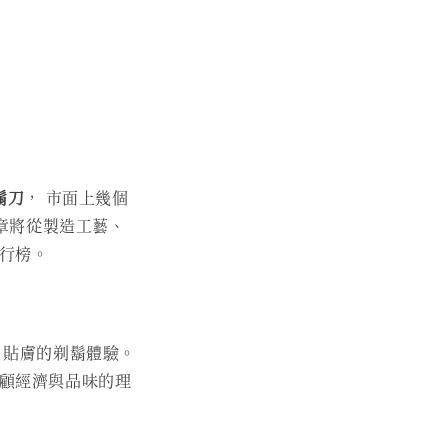
鬍刀
， 市面上幾個
章將從製造工藝、
行榜。
、貼膚的剃鬍體驗。
兼顧經濟與品味的理