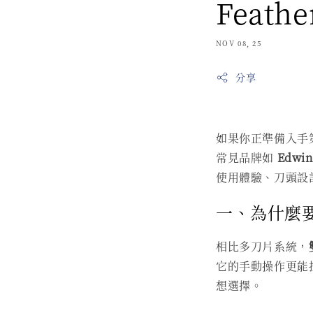
Feathe
NOV 08, 25
分享
如果你正準備入手
常見品牌如
Edwin
使用體驗、刀頭設
一、為什麼
相比多刀片系統，
它的手動操作更能
想選擇。