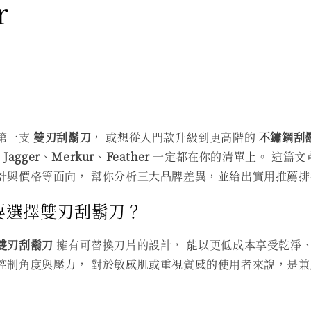
r
第一支
雙刃刮鬍刀
， 或想從入門款升級到更高階的
不鏽鋼刮
 Jagger
、
Merkur
、
Feather
一定都在你的清單上。 這篇文
計與價格等面向， 幫你分析三大品牌差異，並給出實用推薦排
要選擇雙刃刮鬍刀？
雙刃刮鬍刀
擁有可替換刀片的設計， 能以更低成本享受乾淨
控制角度與壓力， 對於敏感肌或重視質感的使用者來說，是