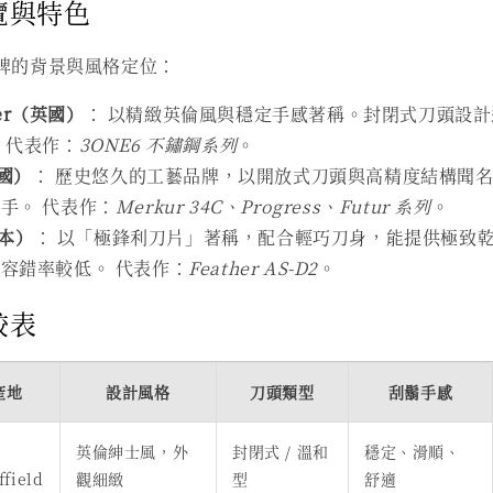
覽與特色
牌的背景與風格定位：
ger（英國）
： 以精緻英倫風與穩定手感著稱。封閉式刀頭設
 代表作：
3ONE6 不鏽鋼系列
。
德國）
： 歷史悠久的工藝品牌，以開放式刀頭與高精度結構聞名
手。 代表作：
Merkur 34C、Progress、Futur 系列
。
日本）
： 以「極鋒利刀片」著稱，配合輕巧刀身，能提供極致
容錯率較低。 代表作：
Feather AS-D2
。
較表
產地
設計風格
刀頭類型
刮鬍手感
國
英倫紳士風，外
封閉式 / 溫和
穩定、滑順、
ffield
觀細緻
型
舒適