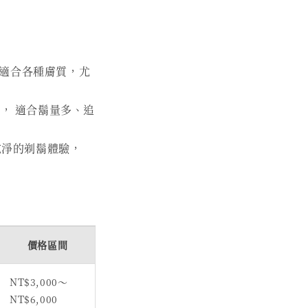
計適合各種膚質，尤
， 適合鬍量多、追
乾淨的剃鬍體驗，
價格區間
NT$3,000～
NT$6,000