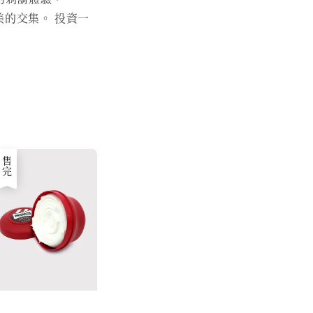
的交集。 投資一
售完