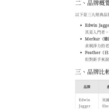
二、品牌概
以下是三大經典品
Edwin Jag
其是入門者。
Merkur（
求剃淨力的老
Feather（
但對新手來說
三、品牌比
品牌
Edwin
英
Jagger
She