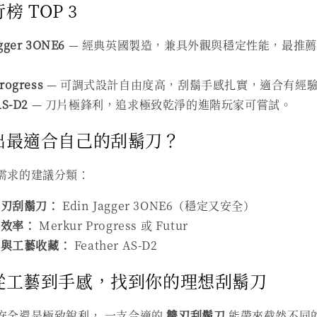
 TOP 3
gger 3ONE6
— 經典英國製造，兼具外觀與穩定性能，最推
rogress
— 可調式設計自由度高，刮鬍手感扎實，適合有經
AS-D2
— 刀片極鋒利，追求極致乾淨的進階玩家可嘗試。
出最適合自己的刮鬍刀？
需求的建議分類：
雙刃刮鬍刀：
Edin Jagger 3ONE6（穩定又安全）
視效率：
Merkur Progress 或 Futur
淨與工藝收藏：
Feather AS-D2
從工藝到手感，找到你的理想刮鬍刀
安全還是極致銳利， 一支合適的
雙刃刮鬍刀
能帶來截然不同