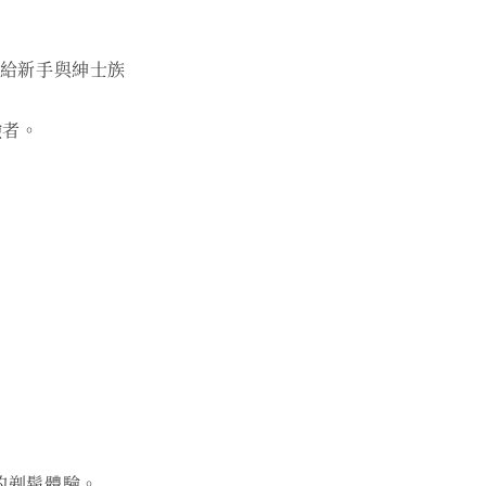
薦給新手與紳士族
驗者。
的剃鬍體驗。