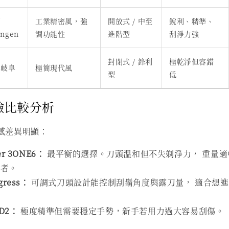
國
工業精密風，強
開放式 / 中至
銳利、精準、
ingen
調功能性
進階型
刮淨力強
封閉式 / 鋒利
極乾淨但容錯
本岐阜
極簡現代風
型
低
驗比較分析
感差異明顯：
er 3ONE6：
最平衡的選擇。刀頭溫和但不失剃淨力， 重量適
階者。
gress：
可調式刀頭設計能控制刮鬍角度與露刀量， 適合想
-D2：
極度精準但需要穩定手勢，新手若用力過大容易刮傷。